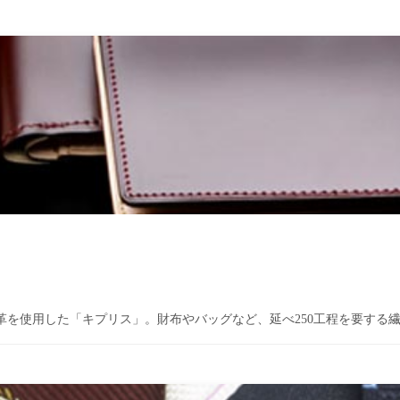
革を使用した「キプリス」。財布やバッグなど、延べ250工程を要する