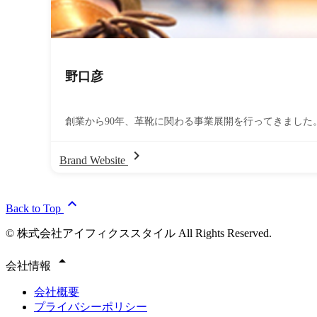
野口彦
創業から90年、革靴に関わる事業展開を行ってきまし
chevron_right
Brand Website
expand_less
Back to Top
© 株式会社アイフィクススタイル All Rights Reserved.
arrow_drop_up
会社情報
会社概要
プライバシーポリシー