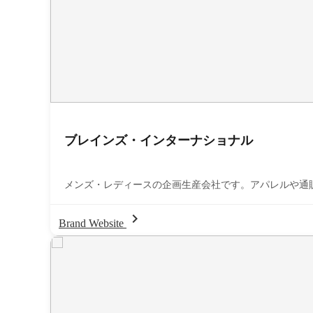
ブレインズ・インターナショナル
メンズ・レディースの企画生産会社です。アパレルや通販会
chevron_right
Brand Website