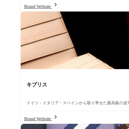
chevron_right
Brand Website
キプリス
ドイツ・イタリア・スペインから取り寄せた最高級の皮
chevron_right
Brand Website