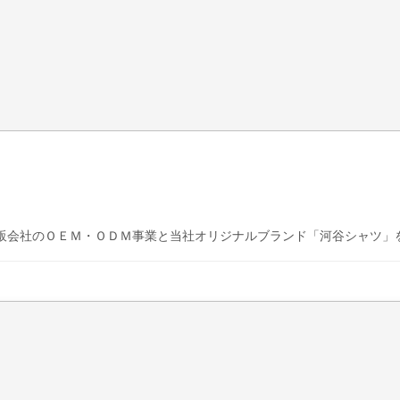
社のＯＥＭ・ＯＤＭ事業と当社オリジナルブランド「河谷シャツ」をWEB 